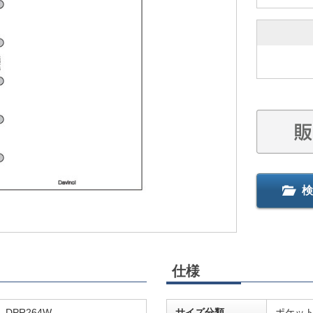
検
仕様
DPR264W
サイズ分類
ポケッ