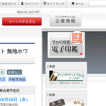
ご注文ガイド
マイページ
サイトマップ
ホーム
商品:0点 合計:0円
カートの中を見る
ト 無地ホワ
本店
出荷
在庫なし
イズ
手帳専用紙
はんこ・実印のポータルサイト
常出荷予定日
生活
年08月19日
（水）
6営業日後出荷)