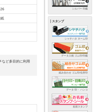
26
シルバー 印鑑
用紙
スタンプ
シャチハタ ネーム印
データ入稿 ゴム印/印鑑
チなど多目的に利用
組み合わせ ゴム印/住所印
データ 印・ ハンコ
名前スタンプ