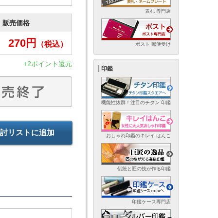
表札 専門店
販売価格
270
円
（税込）
ポスト 郵便受け
+2ポイント還元
印鑑
機能性抜群！注目のチタン 印鑑
討リストに追加
おしゃれ印鑑のキレイ はんこ
伝統と匠の技が作る印鑑
印鑑ケース専門店
ト