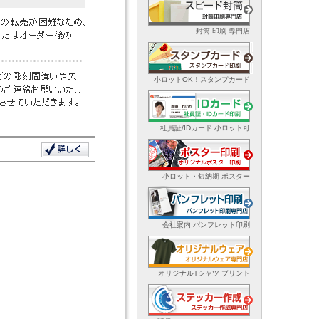
封筒 印刷 専門店
小ロットOK！スタンプカード
社員証/IDカード 小ロット可
小ロット・短納期 ポスター
会社案内 パンフレット印刷
オリジナルTシャツ プリント