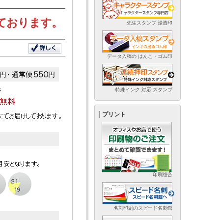
ております。
先生スタンプ 浸透印
データ入稿の はんこ・ゴム印
特殊インク 対応 スタンプ
プリント
印刷総合
名刺印刷のスピード名刺館