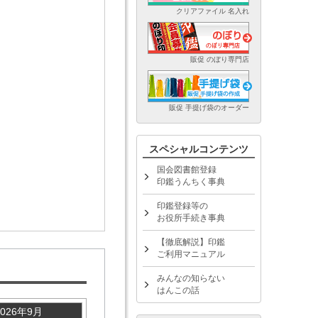
クリアファイル 名入れ
販促 のぼり専門店
販促 手提げ袋のオーダー
スペシャルコンテンツ
国会図書館登録
印鑑うんちく事典
印鑑登録等の
お役所手続き事典
【徹底解説】印鑑
ご利用マニュアル
みんなの知らない
はんこの話
2026年9月