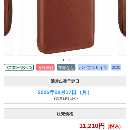
9営業日後出荷
送料無料
在庫なし
バイブルサイズ
本革
通常出荷予定日
2026年08月17日
（月）
(9営業日後出荷)
販売価格
11,210
円
（税込）