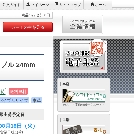
ご注文ガイド
マイページ
サイトマップ
ホーム
商品:0点 合計:0円
カートの中を見る
ブル 24mm
本店
出荷
送料無料
バイブルサイズ
本革
はんこ・実印のポータルサイト
常出荷予定日
生活
年08月18日
（火）
6営業日後出荷)