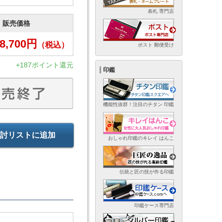
表札 専門店
販売価格
8,700
円
（税込）
ポスト 郵便受け
+187ポイント還元
印鑑
機能性抜群！注目のチタン 印鑑
討リストに追加
おしゃれ印鑑のキレイ はんこ
伝統と匠の技が作る印鑑
印鑑ケース専門店