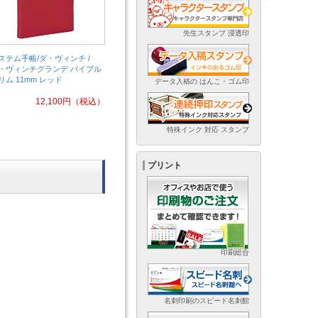
先生スタンプ 浸透印
ステム手帳/ダ・ヴィンチ /
・ヴィンチグランデ バイブル
リム 11mm レッド
データ入稿の はんこ・ゴム印
12,100
円
（税込）
特殊インク 対応 スタンプ
プリント
印刷総合
名刺印刷のスピード名刺館