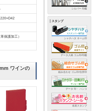
ル
シルバー 印鑑
220×D42
スタンプ
皮革保護加工）
シャチハタ ネーム印
データ入稿 ゴム印/印鑑
4mm ワインの
組み合わせ ゴム印/住所印
データ 印・ ハンコ
名前スタンプ