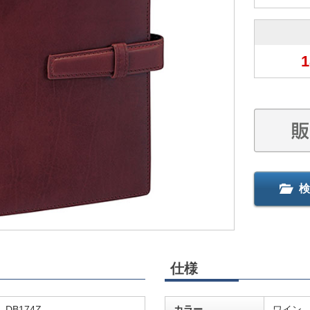
1
検
仕様
DB174Z
カラー
ワイン