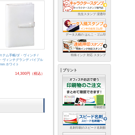
先生スタンプ 浸透印
データ入稿の はんこ・ゴム印
ステム手帳/ダ・ヴィンチ /
特殊インク 対応 スタンプ
・ヴィンチグランデ バイブル
4mm ホワイト
プリント
14,300
円
（税込）
印刷総合
名刺印刷のスピード名刺館