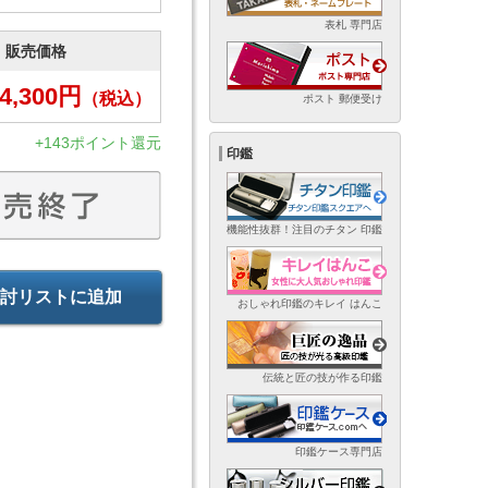
表札 専門店
販売価格
4,300
円
（税込）
ポスト 郵便受け
+143ポイント還元
印鑑
機能性抜群！注目のチタン 印鑑
討リストに追加
おしゃれ印鑑のキレイ はんこ
伝統と匠の技が作る印鑑
印鑑ケース専門店