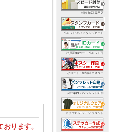
封筒 印刷 専門店
小ロットOK！スタンプカード
社員証/IDカード 小ロット可
小ロット・短納期 ポスター
会社案内 パンフレット印刷
オリジナルTシャツ プリント
ております。