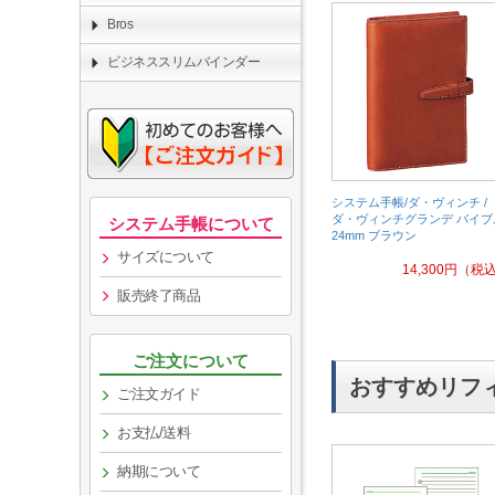
Bros
ビジネススリムバインダー
システム手帳/ダ・ヴィンチ /
ダ・ヴィンチグランデ バイブ
システム手帳について
24mm ブラウン
サイズについて
14,300
円
（税
販売終了商品
ご注文について
おすすめリフ
ご注文ガイド
お支払/送料
納期について