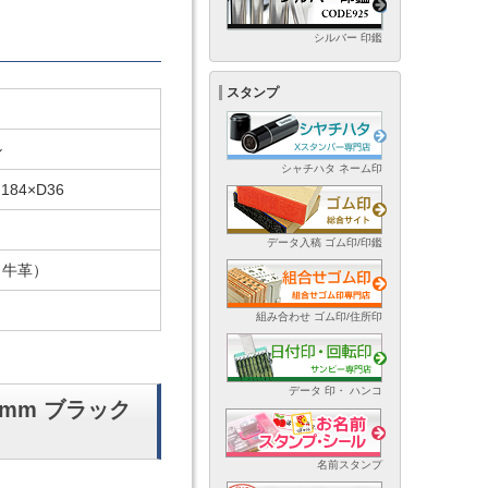
シルバー 印鑑
スタンプ
ク
ル
シャチハタ ネーム印
184×D36
データ入稿 ゴム印/印鑑
（牛革）
組み合わせ ゴム印/住所印
データ 印・ ハンコ
4mm ブラック
名前スタンプ