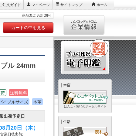
ご注文ガイド
マイページ
サイトマップ
ホーム
商品:0点 合計:0円
カートの中を見る
ブル 24mm
本店
出荷
送料無料
バイブルサイズ
本革
はんこ・実印のポータルサイト
常出荷予定日
生活
年08月20日
（木）
6営業日後出荷)