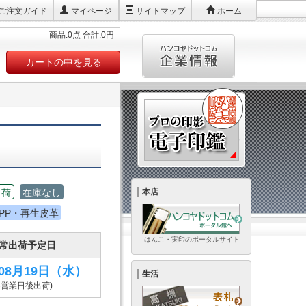
ご注文ガイド
マイページ
サイトマップ
ホーム
商品:0点 合計:0円
カートの中を見る
出荷
在庫なし
本店
PP・再生皮革
はんこ・実印のポータルサイト
常出荷予定日
年08月19日
（水）
生活
6営業日後出荷)