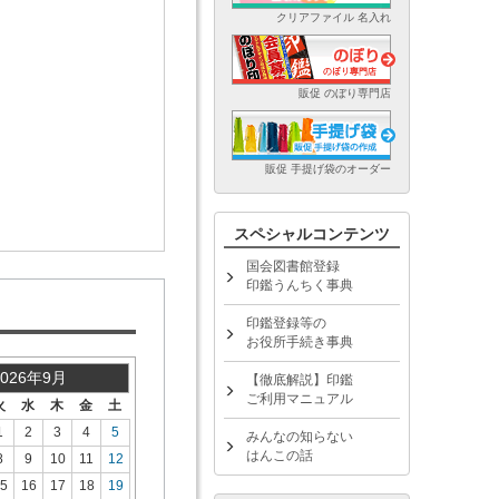
クリアファイル 名入れ
販促 のぼり専門店
販促 手提げ袋のオーダー
スペシャルコンテンツ
国会図書館登録
印鑑うんちく事典
印鑑登録等の
お役所手続き事典
2026年9月
【徹底解説】印鑑
ご利用マニュアル
火
水
木
金
土
1
2
3
4
5
みんなの知らない
はんこの話
8
9
10
11
12
5
16
17
18
19