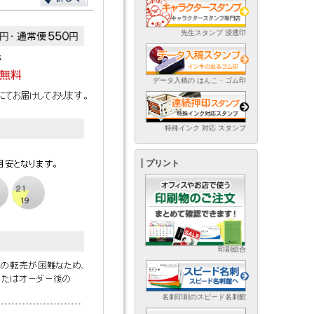
先生スタンプ 浸透印
データ入稿の はんこ・ゴム印
特殊インク 対応 スタンプ
プリント
印刷総合
名刺印刷のスピード名刺館