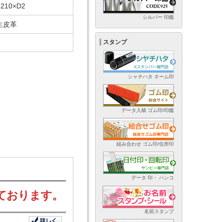
210×D2
シルバー 印鑑
生皮革
スタンプ
シャチハタ ネーム印
データ入稿 ゴム印/印鑑
組み合わせ ゴム印/住所印
データ 印・ ハンコ
ております。
名前スタンプ