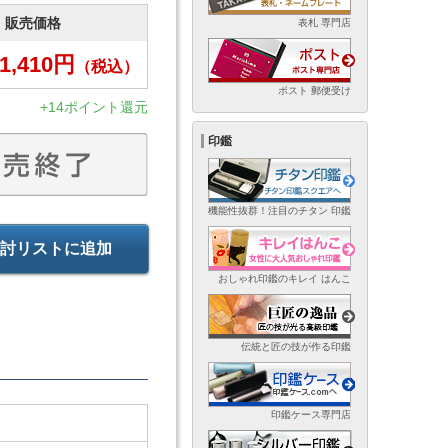
販売価格
表札 専門店
1,410
円
（税込）
ポスト 郵便受け
+14ポイント還元
印鑑
機能性抜群！注目のチタン 印鑑
討リストに追加
おしゃれ印鑑のキレイ はんこ
伝統と匠の技が作る印鑑
印鑑ケース専門店