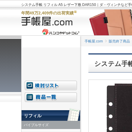
システム手帳 リフィル A5 レザー下敷 DAR150｜ダ・ヴィンチなど
※
年間49万2,409件の出荷実績
手帳屋.com
販売終了商品
システム手帳
リフィル
バイブルサイズ