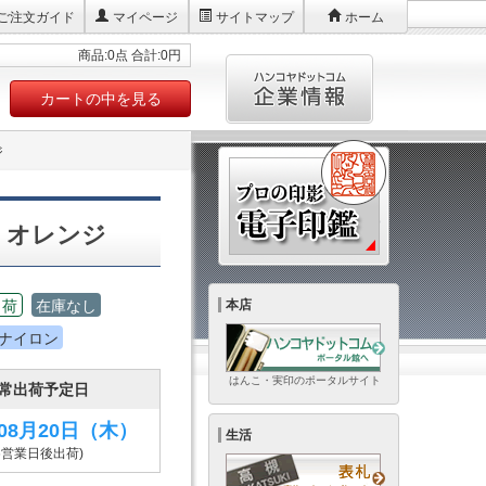
ご注文ガイド
マイページ
サイトマップ
ホーム
商品:0点 合計:0円
カートの中を見る
ジ
 オレンジ
出荷
在庫なし
本店
ナイロン
はんこ・実印のポータルサイト
常出荷予定日
年08月20日
（木）
生活
6営業日後出荷)