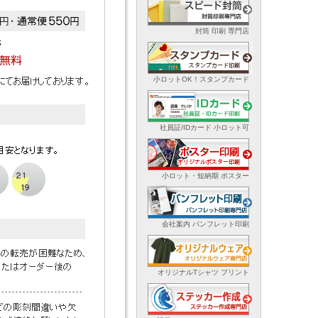
封筒 印刷 専門店
小ロットOK！スタンプカード
社員証/IDカード 小ロット可
小ロット・短納期 ポスター
会社案内 パンフレット印刷
オリジナルTシャツ プリント