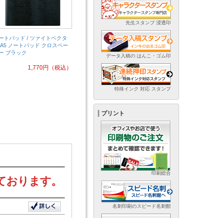
先生スタンプ 浸透印
ートパッド / ツァイトベクタ
 A5 ノートパッド クロスペー
ー ブラック
データ入稿の はんこ・ゴム印
1,770
円
（税込）
特殊インク 対応 スタンプ
プリント
印刷総合
ております。
名刺印刷のスピード名刺館