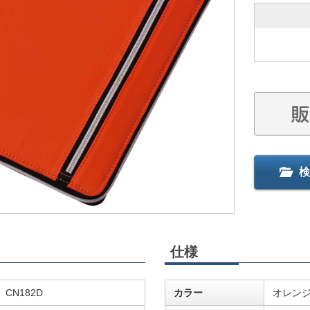
検
仕様
CN182D
カラー
オレン