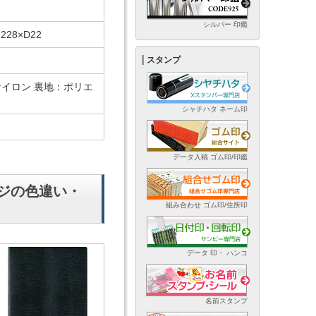
シルバー 印鑑
228×D22
スタンプ
イロン 裏地：ポリエ
シャチハタ ネーム印
データ入稿 ゴム印/印鑑
ンジの色違い・
組み合わせ ゴム印/住所印
データ 印・ ハンコ
名前スタンプ