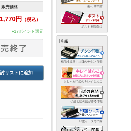
販売価格
表札 専門店
1,770
円
（税込）
ポスト 郵便受け
+17ポイント還元
印鑑
機能性抜群！注目のチタン 印鑑
討リストに追加
おしゃれ印鑑のキレイ はんこ
伝統と匠の技が作る印鑑
印鑑ケース専門店
ジ